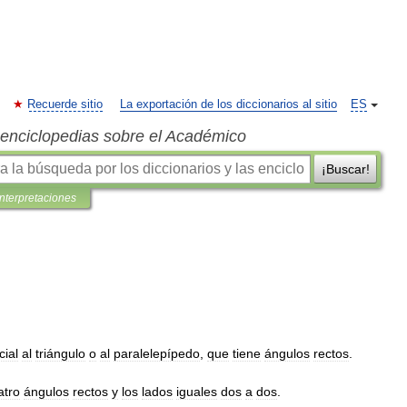
Recuerde sitio
La exportación de los diccionarios al sitio
ES
s enciclopedias sobre el Académico
¡Buscar!
interpretaciones
cial
al
triángulo
o
al
paralelepípedo
,
que
tiene
ángulos
rectos
.
atro
ángulos
rectos
y
los
lados
iguales
dos
a
dos
.