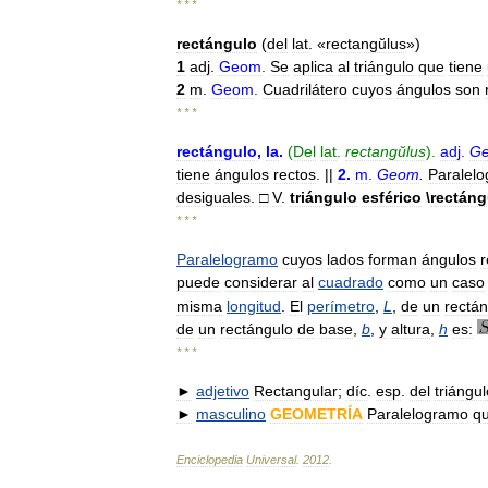
* * *
rectángulo
(
del
lat
. «
rectangŭlus
»)
1
adj
.
Geom
.
Se
aplica
al
triángulo
que
tiene
2
m
.
Geom
.
Cuadrilátero
cuyos
ángulos
son
* * *
rectángulo
,
la
.
(
Del
lat
.
rectangŭlus
).
adj
.
G
tiene
ángulos
rectos
. ||
2
.
m
.
Geom
.
Paralel
desiguales
.
□
V
.
triángulo
esférico
\
rectáng
* * *
Paralelogramo
cuyos
lados
forman
ángulos
r
puede
considerar
al
cuadrado
como
un
caso
misma
longitud
.
El
perímetro
,
L
,
de
un
rectá
de
un
rectángulo
de
base
,
b
,
y
altura
,
h
es:
* * *
►
adjetivo
Rectangular
;
díc
.
esp
.
del
triángul
►
masculino
GEOMETRÍA
Paralelogramo
q
Enciclopedia
Universal
.
2012
.