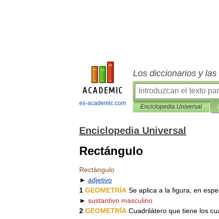
Los diccionarios y la
es-academic.com
Enciclopedia Universal
Enciclopedia Universal
Rectángulo
Rectángulo
►
adjetivo
1
GEOMETRÍA
Se
aplica
a
la
figura
,
en
espe
►
sustantivo
masculino
2
GEOMETRÍA
Cuadrilátero
que
tiene
los
cu