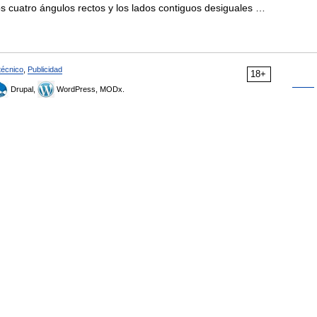
s cuatro ángulos rectos y los lados contiguos desiguales …
técnico
,
Publicidad
18+
Drupal,
WordPress, MODx.