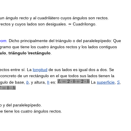
un
ángulo
recto
y
al
cuadrilátero
cuyos
ángulos
son
rectos
.
rectos
y
cuyos
lados
son
desiguales
.
≃
Cuadrilongo
.
eom
.
Dicho
principalmente
del
triángulo
o
del
paralelepípedo:
Que
ogramo
que
tiene
los
cuatro
ángulos
rectos
y
los
lados
contiguos
ulo
,
triángulo
\
rectángulo
.
ectos
entre
sí
.
La
longitud
de
sus
lados
es
igual
dos
a
dos
.
Se
concreto
de
un
rectángulo
en
el
que
todos
sus
lados
tienen
la
ngulo
de
base
,
b
,
y
altura
,
h
es:
La
superficie
,
S
,
o
y
del
paralelepípedo
.
ue
tiene
los
cuatro
ángulos
rectos
.