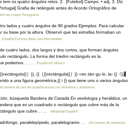
 tem os quatro ângulos retos. 2. [Futebol] Campo. • adj. 3. Diz
ortugal] Grafia de retângulo antes do Acordo Ortográfico de
ário da Língua Portuguesa
tro lados y cuatro ángulos de 90 grados Ejemplos: Para calcular
car su base por la altura. Observó que las estrellas formaban un
…
Español Extremo Basic and Intermediate
 cuatro lados, dos largos y dos cortos, que forman ángulos
ulo rectángulo, La forma del triedro rectángulo es la
da que podemos… …
Español en México
rectángulo{{］}}, {{［}}rectángula{{］}} ‹rec·tán·gu·lo, la› {{《}}▍
erido a una figura geométrica,{{♀}} que tiene uno o varios ángulos
iccionario de uso del español actual con sinónimos y antónimos
ión, búsqueda Bandera de Canadá En vexilología y heráldica, un
bandera que es un cuadrado o rectángulo que cubre más de la
 rectángulo que cubre… …
Wikipedia Español
adrilongo, paralelepípedo, paralelogramo …
Diccionario de sinónimos