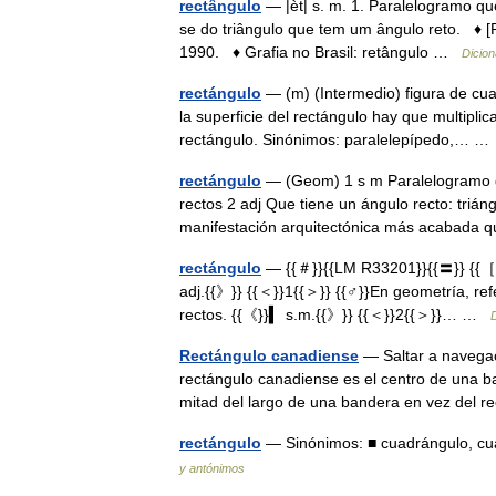
rectângulo
— |èt| s. m. 1. Paralelogramo que
se do triângulo que tem um ângulo reto. ♦ [P
1990. ♦ Grafia no Brasil: retângulo …
Dicion
rectángulo
— (m) (Intermedio) figura de cua
la superficie del rectángulo hay que multipli
rectángulo. Sinónimos: paralelepípedo,… 
rectángulo
— (Geom) 1 s m Paralelogramo de
rectos 2 adj Que tiene un ángulo recto: triáng
manifestación arquitectónica más acaba
rectángulo
— {{＃}}{{LM R33201}}{{〓}} {{［}}
adj.{{》}} {{＜}}1{{＞}} {{♂}}En geometría, ref
rectos. {{《}}▍ s.m.{{》}} {{＜}}2{{＞}}… …
D
Rectángulo canadiense
— Saltar a navegac
rectángulo canadiense es el centro de una 
mitad del largo de una bandera en vez del
rectángulo
— Sinónimos: ■ cuadrángulo, cu
y antónimos