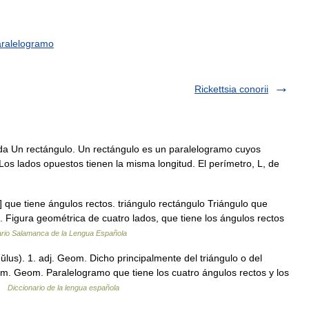
aralelogramo
Rickettsia conorii
a Un rectángulo. Un rectángulo es un paralelogramo cuyos
Los lados opuestos tienen la misma longitud. El perímetro, L, de
 que tiene ángulos rectos. triángulo rectángulo Triángulo que
. Figura geométrica de cuatro lados, que tiene los ángulos rectos
ario Salamanca de la Lengua Española
ŭlus). 1. adj. Geom. Dicho principalmente del triángulo o del
 m. Geom. Paralelogramo que tiene los cuatro ángulos rectos y los
 …
Diccionario de la lengua española