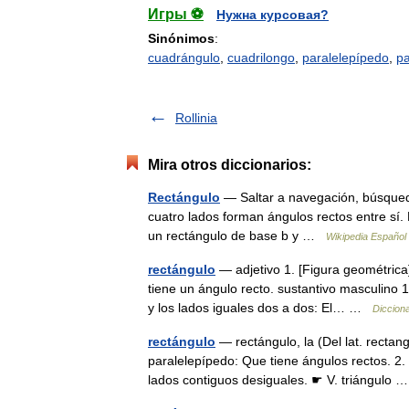
Игры ⚽
Нужна курсовая?
Sinónimos
:
cuadrángulo
,
cuadrilongo
,
paralelepípedo
,
p
Rollinia
Mira otros diccionarios:
Rectángulo
— Saltar a navegación, búsqued
cuatro lados forman ángulos rectos entre sí. 
un rectángulo de base b y …
Wikipedia Español
rectángulo
— adjetivo 1. [Figura geométrica]
tiene un ángulo recto. sustantivo masculino 1
y los lados iguales dos a dos: El… …
Diccion
rectángulo
— rectángulo, la (Del lat. rectang
paralelepípedo: Que tiene ángulos rectos. 2.
lados contiguos desiguales. ☛ V. triángulo